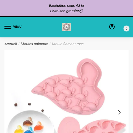
Passer
Aller
Expédition sous 48 hr
à
au
Livraison gratuite📦
la
contenu
navigation
MENU
0
Accueil
Moules animaux
Moule flamant rose
/
/