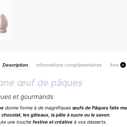
Description
Informations complémentaires
Avis
0
icone œuf de pâques
ques et gourmands
ne
donne forme à de magnifiques
œufs de Pâques faits ma
e
chocolat, les gâteaux, la pâte à sucre ou le savon
.
joute une touche
festive et créative
à vos desserts.