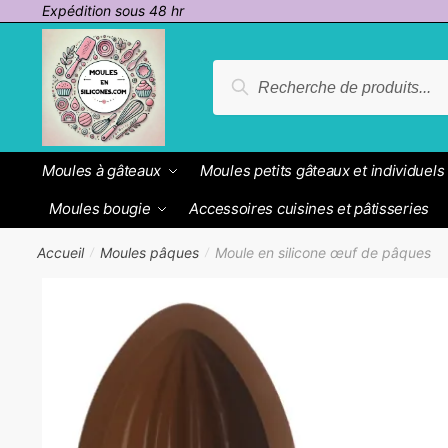
Passer
Aller
Expédition sous 48 hr
à
au
la
contenu
Recherche
Recherche
navigation
pour :
Moules à gâteaux
Moules petits gâteaux et individuels
Moules bougie
Accessoires cuisines et pâtisseries
Accueil
Moules pâques
Moule en silicone œuf de pâques
/
/