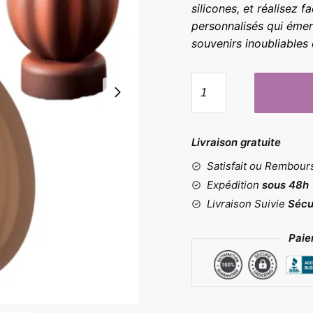
silicones, et réalisez 
personnalisés qui émerv
souvenirs inoubliables 
quantité
de
Moule
en
Livraison gratuite
silicone
Satisfait ou Rembou
œuf
de
Expédition
sous 48h
pâques
Livraison Suivie
Sécu
Paie