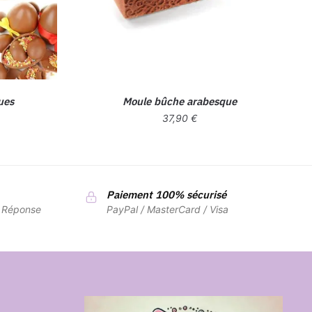
ues
Moule bûche arabesque
37,90
€
Paiement 100% sécurisé
7 Réponse
PayPal / MasterCard / Visa