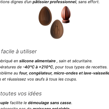
ations dignes d’un
pâtissier professionnel
, sans effort.
facile à utiliser
fabriqué en
silicone alimentaire
, sain et sécuritaire.
mpératures de
-40°C à +210°C
, pour tous types de recettes.
problème au
four, congélateur, micro-ondes et lave-vaissell
 et réussissez vos œufs à tous les coups.
 toutes vos idées
ouple
facilite le
démoulage sans casse
.
ne nécessite pas de
graissage préalable
.