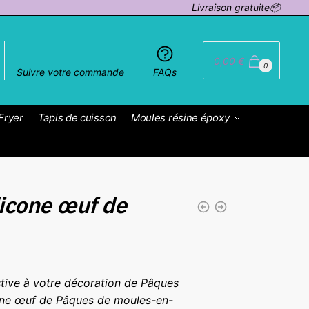
Livraison gratuite📦
0,00
€
0
Suivre votre commande
FAQs
Fryer
Tapis de cuisson
Moules résine époxy
licone œuf de
tive à votre décoration de Pâques
cone œuf de Pâques de moules-en-