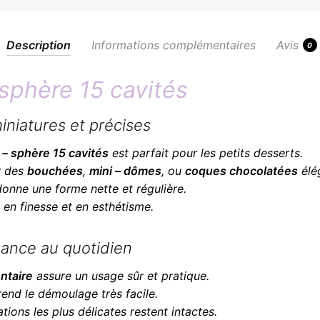
Description
Informations complémentaires
Avis
0
sphère 15 cavités
iniatures et précises
– sphère 15 cavités
est parfait pour les petits desserts.
er des
bouchées
,
mini – dômes
, ou
coques chocolatées
élé
onne une forme nette et régulière.
 en finesse et en esthétisme.
mance au quotidien
entaire
assure un usage sûr et pratique.
end le démoulage très facile.
tions les plus délicates restent intactes.