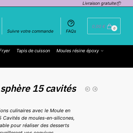
Livraison gratuite📦
0,00
€
0
Suivre votre commande
FAQs
Fryer
Tapis de cuisson
Moules résine époxy
sphère 15 cavités
ons culinaires avec le Moule en
5 Cavités de moules-en-silicones,
able pour réaliser des desserts
rveilleront vos convives.