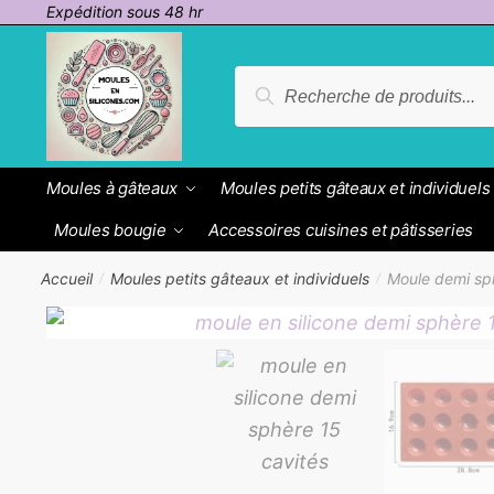
Passer
Aller
Expédition sous 48 hr
à
au
la
contenu
Recherche
Recherche
navigation
pour :
Moules à gâteaux
Moules petits gâteaux et individuels
Moules bougie
Accessoires cuisines et pâtisseries
Accueil
Moules petits gâteaux et individuels
Moule demi sp
/
/