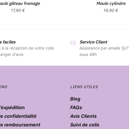
oule gâteau fromage
Moule cylindre
17,90
€
19,90
€
 faciles
Service Client
s à la réception de votre colis
Assistance par emails 5j/
anger d'avis
sous 48h
ONS
LIENS UTILES
Blog
d’expédition
FAQs
de confidentialité
Avis Clients
 de remboursement
Suivi de colis