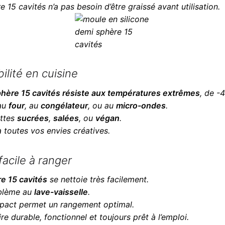
 15 cavités n’a pas besoin d’être graissé avant utilisation.
lité en cuisine
hère 15 cavités résiste aux températures extrêmes
, de -
 au
four
, au
congélateur
, ou au
micro-ondes
.
ettes
sucrées
,
salées
, ou
végan
.
à toutes vos envies créatives.
facile à ranger
e 15 cavités
se nettoie très facilement.
oblème au
lave-vaisselle
.
mpact permet un rangement optimal.
e durable, fonctionnel et toujours prêt à l’emploi.