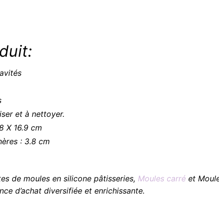
duit:
avités
s
liser et à nettoyer.
8 X 16.9 cm
ères : 3.8 cm
es de moules en silicone pâtisseries,
Moules carré
et Moule
nce d’achat diversifiée et enrichissante.