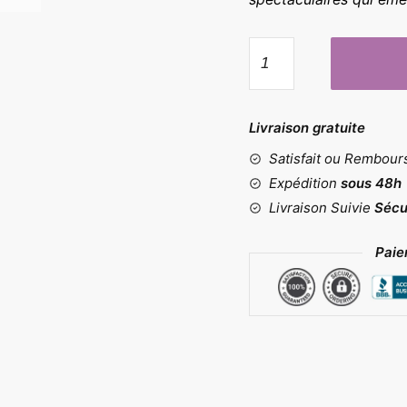
quantité
de
Moule
demi
Livraison gratuite
sphère
Satisfait ou Rembou
15
cavités
Expédition
sous 48h
Livraison Suivie
Sécu
Paie