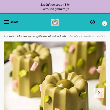
Passer
Aller
Expédition sous 48 hr
à
au
Livraison gratuite📦
la
contenu
navigation
MENU
0
Accueil
Moules petits gâteaux et individuels
Moule cannelés 6 cavités
/
/