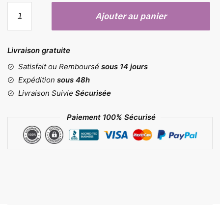
quantité
Ajouter au panier
de
Moule
cannelés
Livraison gratuite
6
cavités
Satisfait ou Remboursé
sous 14 jours
Expédition
sous 48h
Livraison Suivie
Sécurisée
Paiement 100% Sécurisé