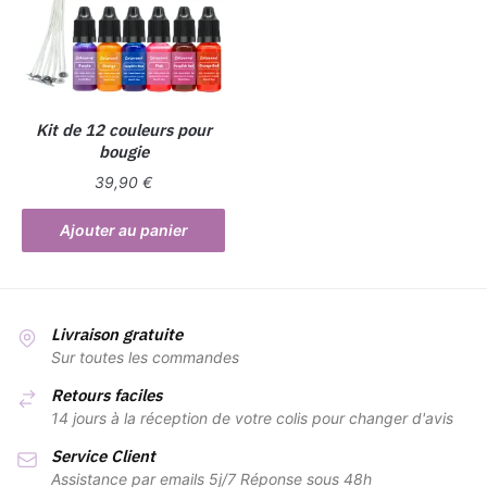
peuvent
peuvent
être
être
choisies
choisies
sur
sur
la
la
Kit de 12 couleurs pour
page
bougie
page
du
du
produit
39,90
€
produit
Ajouter au panier
Livraison gratuite
Sur toutes les commandes
Retours faciles
14 jours à la réception de votre colis pour changer d'avis
Service Client
Assistance par emails 5j/7 Réponse sous 48h