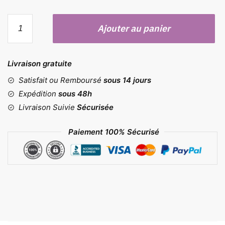
quantité
Ajouter au panier
de
Kit
d'outils
Livraison gratuite
de
fabrication
Satisfait ou Remboursé
sous 14 jours
de
Expédition
sous 48h
bougies
Livraison Suivie
Sécurisée
Paiement 100% Sécurisé