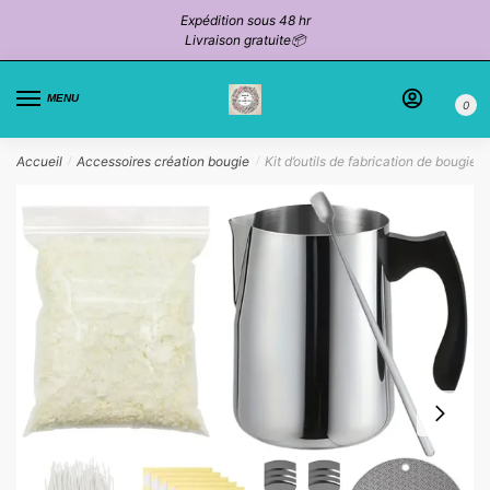
Passer
Aller
Expédition sous 48 hr
à
au
Livraison gratuite📦
la
contenu
navigation
MENU
0
Accueil
Accessoires création bougie
Kit d’outils de fabrication de bougies
/
/