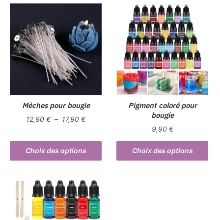
Mèches pour bougie
Pigment coloré pour
bougie
Plage
12,90
€
–
17,90
€
9,90
€
de
Ce
prix :
Ce
produit
Choix des options
Choix des options
12,90 €
produit
a
à
a
plusieurs
17,90 €
plusieurs
variations.
variations.
Les
Les
options
options